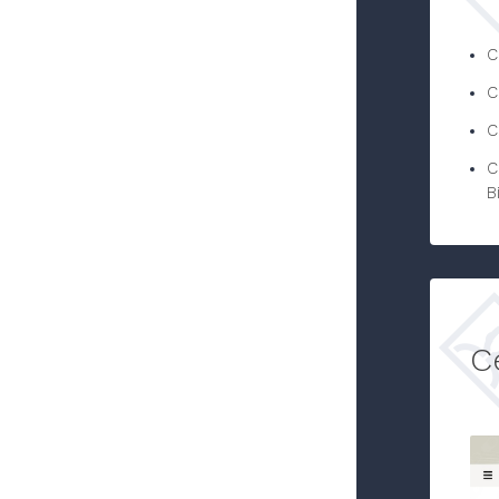
C
C
C
C
B
C