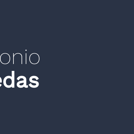
tonio
edas