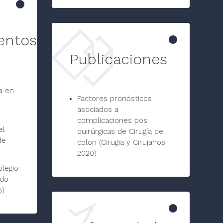
entos
Publicaciones
a en
Factores pronósticos
asociados a
complicaciones pos
el
quirúrgicas de Cirugía de
de
colon (Cirugia y Cirujanos
2020)
olegio
ado
5)