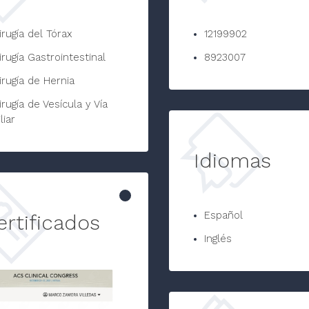
irugía del Tórax
12199902
irugía Gastrointestinal
8923007
irugía de Hernia
irugía de Vesícula y Vía
iliar
Idiomas
Español
ertificados
Inglés